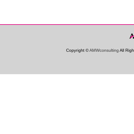
Copyright ©
AMWconsulting
All Rig